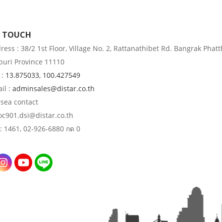
N TOUCH
ess : 38/2 1st Floor, Village No. 2, Rattanathibet Rd. Bangrak Phatt
uri Province 11110
 :
13.875033, 100.427549
il :
adminsales@distar.co.th
rsea contact
 oc901.dsi@distar.co.th
: 1461, 02-926-6880 กด 0