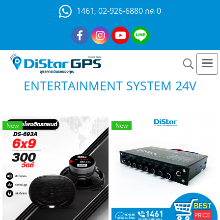
1461, 02-926-6880 กด 0
ENTERTAINMENT SYSTEM 24V
New
New