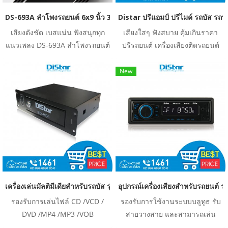
DS-693A ลำโพงรถยนต์ 6x9 นิ้ว 3 ทาง กำลังขับ 300 วัตต์
Distar ปรีแอมป์ ปรีไมค์ รถบัส รถท
เสียงดังชัด เบสแน่น ฟังสนุกทุก
เสียงใสๆ ฟังสบาย คุ้มเกินราคา
แนวเพลง DS-693A ลำโพงรถยนต์
ปรีรถยนต์ เครื่องเสียงติดรถยนต์
ขนาด 6x9 นิ้ว แบบ 3 ทาง กำลัง
สีดำ ตัดด้วยตัวหนังสือสีเทา
ขับสูงสุด 300 วัตต์ ให้เสียงคมชัด
รองรับไฟรถที่มีกำลังไฟ 24 V.ไม่
New
ครบทุกย่าน พร้อมเบสแน่นทรง
ต้องใช้เครื่องแปลงไฟเป็น 12v
พลัง เหมาะสำหรับผู้ที่ต้องการอัป
PRE MIC /PRE KARAOKE
เกรดระบบเสียงรถยนต์ให้มีมิติ
เสียงที่ดียิ่งขึ้น รองรับการฟังเพลง
ได้หลากหลายแนวทั้ง POP, ROCK
และ EDM
เครื่องเล่นมัลติมีเดียสำหรับรถบัส รุ่น BD-MD1
อุปกรณ์เครื่องเสียงสำหรับรถยนต์ 
รองรับการเล่นไฟล์ CD /VCD /
รองรับการใช้งานระบบบลูทูธ รับ
DVD /MP4 /MP3 /VOB
สายวางสาย และสามารถเล่น
/MPG/AVI/ DIVX/MP3/WAV
เพลงผ่านโทรศัพท์มือถือได้ รองรับ