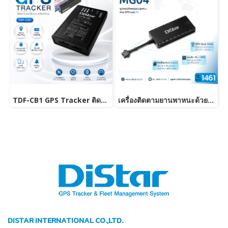
TDF-CB1 GPS Tracker ติดตามรถเรียลไทม์ เจาะลึกข้อมูลเครื่องยนต์
เครื่องติดตามยานพาหนะด้วย GPS แบบ 4G รุ่นMG04
DISTAR INTERNATIONAL CO.,LTD.