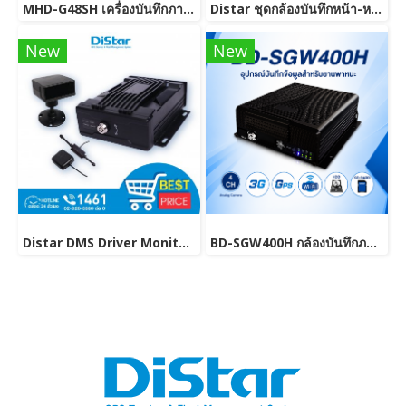
MHD-G48SH เครื่องบันทึกภาพ MDVR รองรับ HDD สำหรับรถขนส่งและรถโดยสาร
Distar ชุดกล้องบันทึกหน้า-หลัง จอขนาด 7 นิ้ว ความละเอียด 1024x600 Pixcel รองรับเชื่อมต่อ 2 กล้อง รุ่น MCR-712
New
New
Distar DMS Driver Monitoring System อุปกรณ์ควบคุมพฤติกรรมการขับขี่ของผู้ขับขี่
BD-SGW400H กล้องบันทึกภาพสำหรับรถยนต์ รองรับ GPS และ WiFi