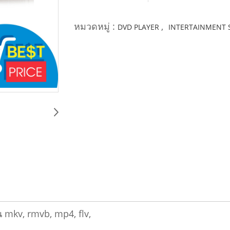
หมวดหมู่ :
,
DVD PLAYER
INTERTAINMENT 
 mkv, rmvb, mp4, flv,