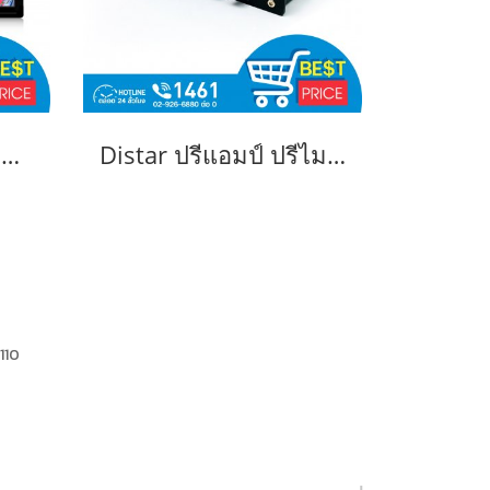
TV On Bus หน้าจอติดรถบัส เทคโนโลยีเพื่อความบันเทิง รุ่น BM-2150H
Distar ปรีแอมป์ ปรีไมค์ รถบัส รถทัวร์ รถบันทุก ไฟ24 โวลล์ ปรีแอมป์ 5แบนด์ ปรีแอมป์ โม 5 แบน รุ่น BE-500K
1110