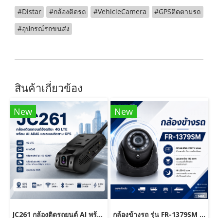
#Distar
#กล้องติดรถ
#VehicleCamera
#GPSติดตามรถ
#อุปกรณ์รถขนส่ง
สินค้าเกี่ยวข้อง
New
New
JC261 กล้องติดรถยนต์ AI พร้อม GPS 4G LTE กล้องหน้า-ในรถ ระบบ ADAS และติดตามรถแบบเรียลไทม์
กล้องข้างรถ รุ่น FR-1379SM (700TVL)